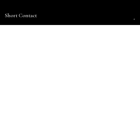
Short Contact
Litocolor s.n.c.
di Montanarini e Rossetti
Via Vioni Dimo, 6 - 42016
San Rocco di Guastalla (RE) Italy
T: (+39) 0522 83 10 95
amministrazione@litocolor.com
Site
Home
Chi Siamo
Ultimi Lavori